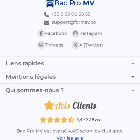
Bac Pro
MV
+33 9 39 03 36 55
support@formav.co
Facebook
Instagram
Threads
X (Twitter)
Liens rapides
Page d'accueil
Mentions légales
Simulateur de notes
C.G.V. - C.G.U.
Qui sommes-nous ?
Trouver son stage
Politique de confidentialité
Trouver son alternance
Avis
Clients
Je suis Clement et, avec Noah, nous mettons toute notre
Politique de remboursement
Référentiel officiel
énergie à t’accompagner et te soutenir, jour après jour,
Mentions légales
pour que tu prennes confiance en toi et décroches
Annales et corrigés
4,4 • 22 Avis
brillamment ton Bac Pro MV (Maintenance des
Les Bac Pro en Industrie & Technologies
Bac Pro MV est évalué 4,4/5 selon les étudiants.
Véhicules).
Liste des établissements
Voir les avis