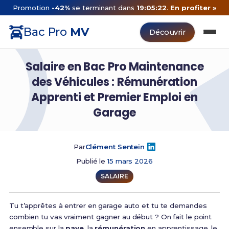
Promotion
-42%
se terminant dans
19:05:21
.
En profiter »
Bac Pro
MV
Découvrir
Salaire en Bac Pro Maintenance
des Véhicules : Rémunération
Apprenti et Premier Emploi en
Garage
Par
Clément Sentein
Publié le
15 mars 2026
SALAIRE
Tu t’apprêtes à entrer en garage auto et tu te demandes
combien tu vas vraiment gagner au début ? On fait le point
ensemble sur la
paye
, la
rémunération
en apprentissage, le