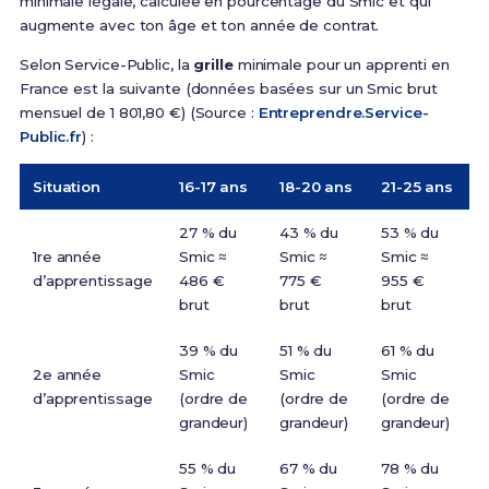
minimale légale, calculée en pourcentage du Smic et qui
augmente avec ton âge et ton année de contrat.
Selon Service-Public, la
grille
minimale pour un apprenti en
France est la suivante (données basées sur un Smic brut
mensuel de 1 801,80 €) (Source :
Entreprendre.Service-
Public.fr
) :
Situation
16-17 ans
18-20 ans
21-25 ans
27 % du
43 % du
53 % du
1re année
Smic ≈
Smic ≈
Smic ≈
d’apprentissage
486 €
775 €
955 €
brut
brut
brut
39 % du
51 % du
61 % du
2e année
Smic
Smic
Smic
d’apprentissage
(ordre de
(ordre de
(ordre de
grandeur)
grandeur)
grandeur)
55 % du
67 % du
78 % du