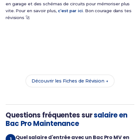
en garage et des schémas de circuits pour mémoriser plus
vite. Pour en savoir plus,
c’est par ici
. Bon courage dans tes
révisions 🚀
Prêt(e) à réussir ton examen ?
Révise efficacement avec nos
163 Fiches de
Révision
pour le Bac Pro MV et maximise tes
chances de réussite !
Découvrir les Fiches de Révision →
Questions fréquentes sur
salaire en
Bac Pro Maintenance
Quel salaire d'entrée avec un Bac Pro MV en