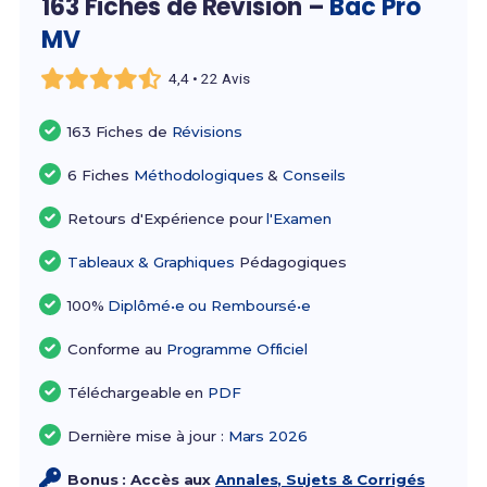
163 Fiches de Révision –
Bac Pro
MV
4,4 • 22 Avis
163 Fiches de
Révisions
6 Fiches
Méthodologiques
&
Conseils
Retours d'Expérience pour
l'Examen
Tableaux & Graphiques
Pédagogiques
100%
Diplômé•e ou Remboursé•e
Conforme au
Programme Officiel
Téléchargeable en
PDF
Dernière mise à jour :
Mars 2026
Bonus : Accès aux
Annales, Sujets & Corrigés