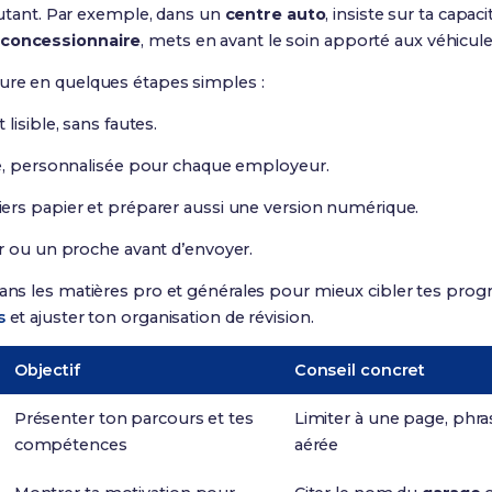
ant. Par exemple, dans un
centre auto
, insiste sur ta capaci
concessionnaire
, mets en avant le soin apporté aux véhicule
ture en quelques étapes simples :
lisible, sans fautes.
te, personnalisée pour chaque employeur.
ers papier et préparer aussi une version numérique.
r ou un proche avant d’envoyer.
dans les matières pro et générales pour mieux cibler tes prog
s
et ajuster ton organisation de révision.
Objectif
Conseil concret
Présenter ton parcours et tes
Limiter à une page, phr
compétences
aérée