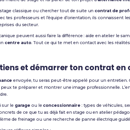
 stage classique ou chercher tout de suite un
contrat de prof
 tes professeurs et l’équipe d’orientation, ils connaissent le
eprises du secteur.
canique peuvent aussi faire la différence : aide en atelier le sa
un
centre auto
. Tout ce qui te met en contact avec les réalit
etiens et démarrer ton contrat en
rnance
envoyée, tu seras peut-être appelé pour un entretien. C
tu peux te préparer et montrer une image professionnelle. L
dre.
i sur le
garage
ou le
concessionnaire
: types de véhicules, s
crets de ce que tu as déjà fait en stage ou en atelier pédag
lème de freinage ou une recherche de panne électrique guidé