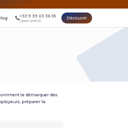
+33 9 39 03 36 55
log
Découvrir
(appel gratuit)
 comment te démarquer des
mployeurs, préparer ta