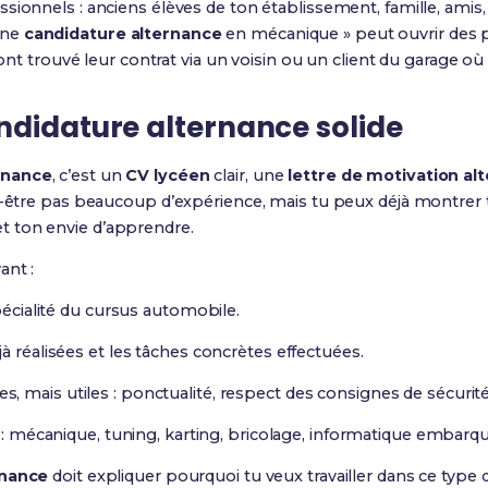
sionnels : anciens élèves de ton établissement, famille, amis,
une
candidature alternance
en mécanique » peut ouvrir des p
 ont trouvé leur contrat via un voisin ou un client du garage où i
ndidature alternance solide
rnance
, c’est un
CV lycéen
clair, une
lettre de motivation al
t-être pas beaucoup d’expérience, mais tu peux déjà montrer t
t ton envie d’apprendre.
ant :
spécialité du cursus automobile.
à réalisées et les tâches concrètes effectuées.
 mais utiles : ponctualité, respect des consignes de sécurité,
s : mécanique, tuning, karting, bricolage, informatique embarq
rnance
doit expliquer pourquoi tu veux travailler dans ce type 