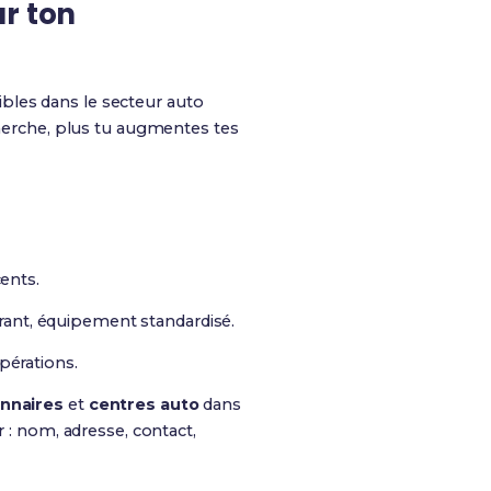
ur ton
ibles dans le secteur auto
cherche, plus tu augmentes tes
ents.
urant, équipement standardisé.
opérations.
nnaires
et
centres auto
dans
r : nom, adresse, contact,