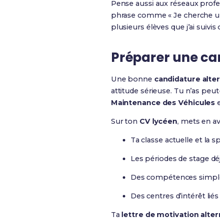
Pense aussi aux réseaux profes
phrase comme « Je cherche 
plusieurs élèves que j’ai suivis
Préparer une ca
Une bonne
candidature alte
attitude sérieuse. Tu n’as peu
Maintenance des Véhicules
e
Sur ton
CV lycéen
, mets en av
Ta classe actuelle et la 
Les périodes de stage déj
Des compétences simples,
Des centres d’intérêt lié
Ta
lettre de motivation alte