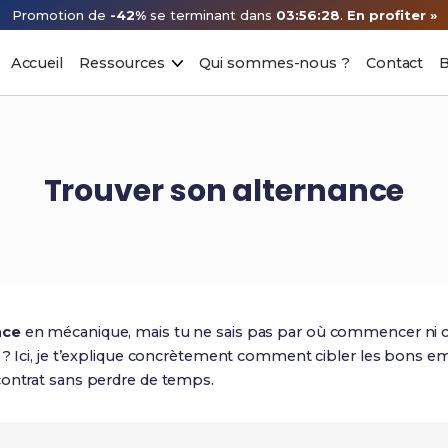
Promotion de
-42%
se terminant dans
03:56:27
.
En profiter »
Accueil
Ressources
Qui sommes-nous ?
Contact
B
Trouver son alternance
nce
en mécanique, mais tu ne sais pas par où commencer ni
 ? Ici, je t’explique concrètement comment cibler les bons e
contrat sans perdre de temps.