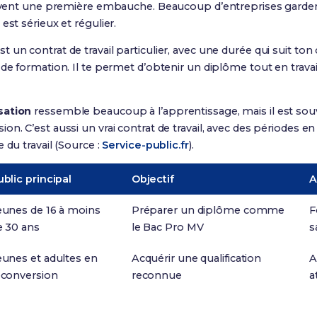
souvent une première embauche. Beaucoup d’entreprises garden
est sérieux et régulier.
st un contrat de travail particulier, avec une durée qui suit ton 
de formation. Il te permet d’obtenir un diplôme tout en travai
sation
ressemble beaucoup à l’apprentissage, mais il est souv
n. C’est aussi un vrai contrat de travail, avec des périodes e
 du travail (Source :
Service-public.fr
).
ublic principal
Objectif
A
eunes de 16 à moins
Préparer un diplôme comme
F
e 30 ans
le Bac Pro MV
s
eunes et adultes en
Acquérir une qualification
A
econversion
reconnue
a