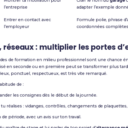
Montrer ta motivation pour
Citer le nom du
garage
o
l’entreprise
adapter l’exemple donn
Entrer en contact avec
Formule polie, phrase d’
l’employeur
coordonnées complète
 réseaux : multiplier les portes d’
riodes de formation en milieu professionnel sont une chance
lisé en seconde ou en première peut se transformer plus tar
érieux, ponctuel, respectueux, est très vite remarqué.
abitude de :
ander les consignes dès le début de la journée.
tu réalises : vidanges, contrôles, changements de plaquettes,
de période, avec un avis sur ton travail.
 maître de stage et lui parler de ton projet d’
alternance mé