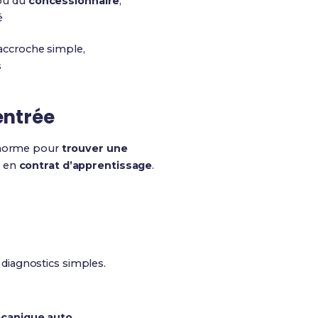
u du
concessionnaire
,
é
accroche simple,
s
entrée
 énorme pour
trouver une
d en
contrat d’apprentissage
.
 diagnostics simples.
canique auto
.