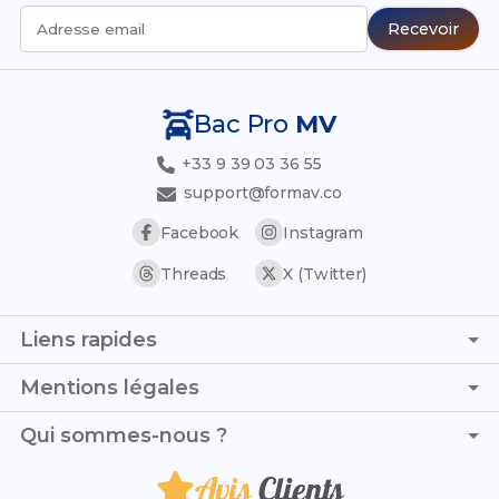
Recevoir
Adresse email
Bac Pro
MV
+33 9 39 03 36 55
support@formav.co
Facebook
Instagram
Threads
X (Twitter)
Liens rapides
Page d'accueil
Mentions légales
Simulateur de notes
C.G.V. - C.G.U.
Qui sommes-nous ?
Trouver son stage
Politique de confidentialité
Trouver son alternance
Avis
Clients
Je suis Clement et, avec Noah, nous mettons toute notre
Politique de remboursement