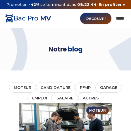
Promotion
-42%
se terminant dans
08:22:43
.
En profiter »
Bac Pro
MV
Découvrir
Notre
blog
MOTEUR
CANDIDATURE
PFMP
GARAGE
EMPLOI
SALAIRE
AUTRES
MOTEUR