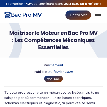
Promotion
-42%
se terminant dans
20:31:38
.
En profiter »
Bac Pro
MV
Découvrir
Maîtriser le Moteur en Bac Pro MV
: Les Compétences Mécaniques
Essentielles
Par
Clement
Publié le
20 février 2026
MOTEUR
Tu veux progresser vite en mécanique au lycée, mais tu ne
sais pas par où commencer ? Entre bases techniques,
schémas électriques et diagnostic, tu peux vite te sentir