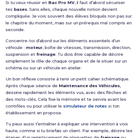
Si tu veux réussir en
Bac Pro MV
, il faut d’abord sécuriser
tes
bases
. Sans elles, chaque nouvelle notion devient
compliquée. Je vois souvent des élèves bloqués non pas sur
le chapitre du moment, mais sur un prérequis mal compris en
seconde.
Concentre-toi d’abord sur les éléments essentiels d’un
véhicule :
moteur
, boîte de vitesses, transmission, direction,
suspension et
freinage
. Tu dois être capable de décrire
simplement le rôle de chaque organe et de le situer sur un
schéma ou sur un véhicule en atelier.
Un bon réflexe consiste à tenir un petit cahier schématique.
Après chaque séance de
Maintenance des Véhicules
,
dessine rapidement les éléments vus, avec des flèches et
des mots-clés. Cela fixe la mémoire et te servira avant les
contrôles ou pour utiliser le
simulateur de notes
si ton
établissement en propose.
Tu peux aussi t’entraîner à expliquer une intervention à voix
haute, comme si tu briefais un client. Par exemple, décrire les
étapes d’un remplacement de plaquettes de
freinage
ou