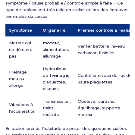
symptôme / cause probable / contrôle simple à faire ». Ce
type de tableau est très utile en atelier et lors des épreuves
terminales du cursus.
Symptôme
Organe lié
Premier contrôle à réaliser
Moteur qui
moteur
,
Vérifier batterie, niveau
ne démarre
alimentation,
carburant, fusibles
pas
allumage
Hydraulique
Freinage
de
freinage
,
Contrôler niveau de liquide,
mou ou
plaquettes,
usure plaquettes
allongé
disques
Transmission,
Observer cardans,
Vibrations à
trains
équilibrage, supports
l’accélération
roulants
moteur
En atelier, prends l’habitude de poser des questions ciblées