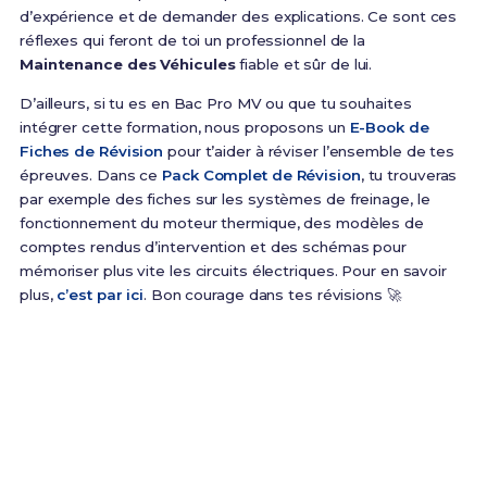
d’expérience et de demander des explications. Ce sont ces
réflexes qui feront de toi un professionnel de la
Maintenance des Véhicules
fiable et sûr de lui.
D’ailleurs, si tu es en Bac Pro MV ou que tu souhaites
intégrer cette formation, nous proposons un
E-Book de
Fiches de Révision
pour t’aider à réviser l’ensemble de tes
épreuves. Dans ce
Pack Complet de Révision
, tu trouveras
par exemple des fiches sur les systèmes de freinage, le
fonctionnement du moteur thermique, des modèles de
comptes rendus d’intervention et des schémas pour
mémoriser plus vite les circuits électriques. Pour en savoir
plus,
c’est par ici
. Bon courage dans tes révisions 🚀
Prêt(e) à réussir ton examen ?
Révise efficacement avec nos
163 Fiches de
Révision
pour le Bac Pro MV et maximise tes
chances de réussite !